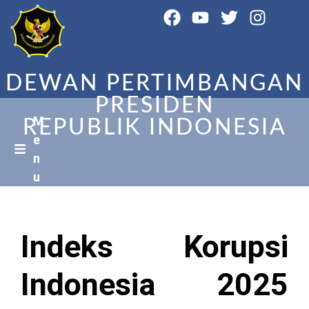
DEWAN PERTIMBANGAN
PRESIDEN
M
REPUBLIK INDONESIA
e
n
u
Indeks Korupsi
Indonesia 2025